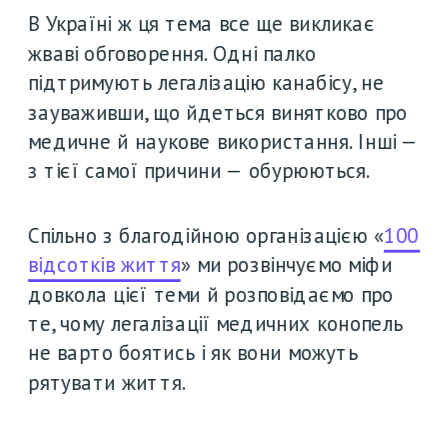
В Україні ж ця тема все ще викликає 
жваві обговорення. Одні палко 
підтримують легалізацію канабісу, не 
зауваживши, що йдеться винятково про 
медичне й наукове використання. Інші — 
з тієї самої причини — обурюються. 
Спільно з благодійною організацією «
100 
відсотків життя
» ми розвінчуємо міфи 
довкола цієї теми й розповідаємо про 
те, чому легалізації медичних конопель 
не варто боятись і як вони можуть 
рятувати життя.