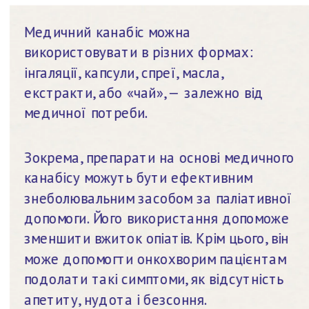
Медичний канабіс можна 
використовувати в різних формах: 
інгаляції, капсули, спреї, масла, 
екстракти, або «чай», — залежно від 
медичної потреби.
Зокрема, препарати на основі медичного 
канабісу можуть бути ефективним 
знеболювальним засобом за паліативної 
допомоги. Його використання допоможе 
зменшити вжиток опіатів. Крім цього, він 
може допомогти онкохворим пацієнтам 
подолати такі симптоми, як відсутність 
апетиту, нудота і безсоння.