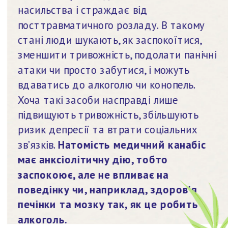
насильства і страждає від 
посттравматичного розладу. В такому 
стані люди шукають, як заспокоїтися, 
зменшити тривожність, подолати панічні 
атаки чи просто забутися, і можуть 
вдаватись до алкоголю чи конопель. 
Хоча такі засоби насправді лише 
підвищують тривожність, збільшують 
ризик депресії та втрати соціальних 
зв’язків. 
Натомість медичний канабіс 
має анксіолітичну дію, тобто 
заспокоює, але не впливає на 
поведінку чи, наприклад, здоров’я 
печінки та мозку так, як це робить 
алкоголь.