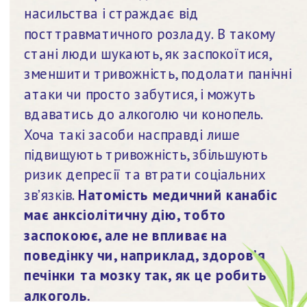
насильства і страждає від 
посттравматичного розладу. В такому 
стані люди шукають, як заспокоїтися, 
зменшити тривожність, подолати панічні 
атаки чи просто забутися, і можуть 
вдаватись до алкоголю чи конопель. 
Хоча такі засоби насправді лише 
підвищують тривожність, збільшують 
ризик депресії та втрати соціальних 
зв’язків. 
Натомість медичний канабіс 
має анксіолітичну дію, тобто 
заспокоює, але не впливає на 
поведінку чи, наприклад, здоров’я 
печінки та мозку так, як це робить 
алкоголь.