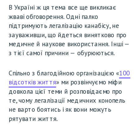
В Україні ж ця тема все ще викликає 
жваві обговорення. Одні палко 
підтримують легалізацію канабісу, не 
зауваживши, що йдеться винятково про 
медичне й наукове використання. Інші — 
з тієї самої причини — обурюються. 
Спільно з благодійною організацією «
100 
відсотків життя
» ми розвінчуємо міфи 
довкола цієї теми й розповідаємо про 
те, чому легалізації медичних конопель 
не варто боятись і як вони можуть 
рятувати життя.