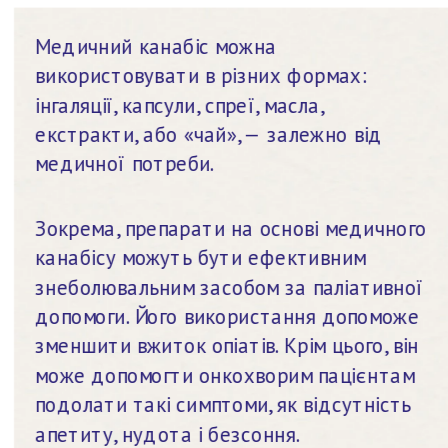
Медичний канабіс можна 
використовувати в різних формах: 
інгаляції, капсули, спреї, масла, 
екстракти, або «чай», — залежно від 
медичної потреби.
Зокрема, препарати на основі медичного 
канабісу можуть бути ефективним 
знеболювальним засобом за паліативної 
допомоги. Його використання допоможе 
зменшити вжиток опіатів. Крім цього, він 
може допомогти онкохворим пацієнтам 
подолати такі симптоми, як відсутність 
апетиту, нудота і безсоння.