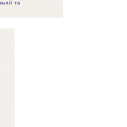
ндії та 
проекти.