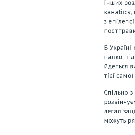
інших розл
канабісу,
з епілепс
посттравм
В Україні
палко під
йдеться в
тієї само
Спільно з
розвінчує
легалізац
можуть ря