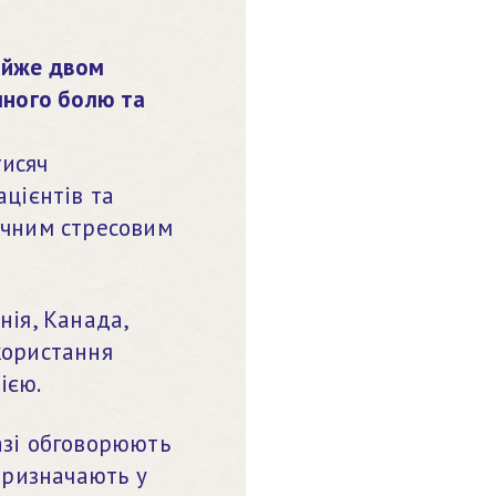
йже двом 
чного болю та 
исяч 
цієнтів та 
ичним стресовим 
ія, Канада, 
ористання 
ією.
зі обговорюють 
призначають у 