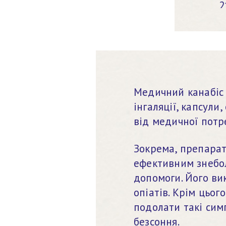
2
У
Медичний канабіс 
інгаляції, капсули,
від медичної потр
Зокрема, препарат
ефективним знебол
допомоги. Його в
опіатів. Крім цьог
подолати такі симп
безсоння.