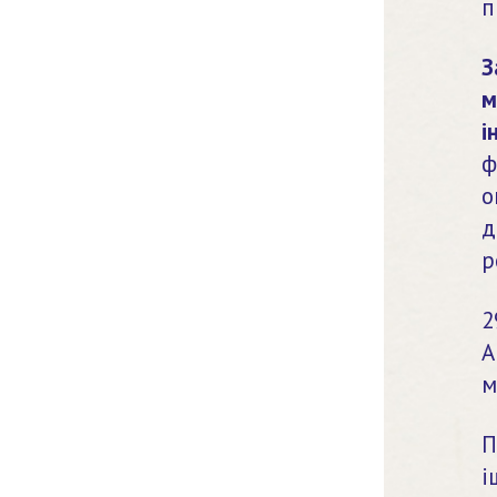
п
З
м
і
ф
о
д
р
2
А
м
П
і