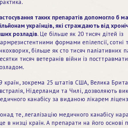
рактика.
астосування таких препаратів допомогло б ма
ільйонам українців, які страждають від хроні
нших розладів
. Це більше як 20 тисяч дітей із 
армрезистентними формами епілепсії, сотні т
нкохворих, більше як сто тисяч паліативних па
есятки тисяч ветеранів війни із посттравмат
озладом.
9 країн, зокрема 25 штатів США, Велика Британ
встралія, Нідерланди та Чилі, дозволяють вик
едичного канабісу за виданою лікарем ліценз
онад те, легалізацію медичного канабісу нара
ще в низці країн. А препарати на його основі 