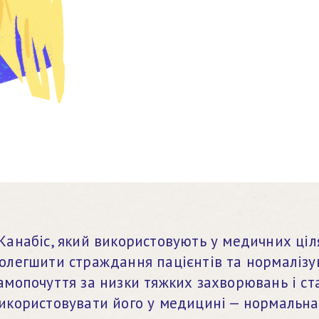
Канабіс, який використовують у медичних ціля
олегшити страждання пацієнтів та нормалізув
амопочуття за низки тяжких захворювань і стан
икористовувати його у медицині — нормальна 