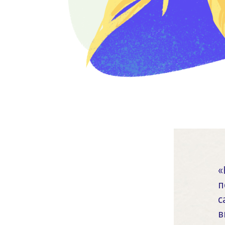
«
п
с
в