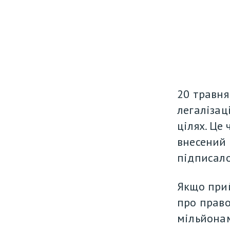
20 травня
легалізац
цілях. Це 
внесений 
підписало
Якщо прий
про право
мільйонам