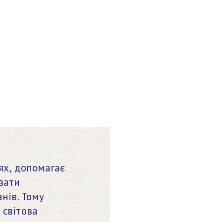
х, допомагає 
ати 
ів. Тому 
світова 