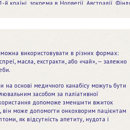
1-й країні, зокрема в Норвегії, Австралії, Фінля
горщині. Данія та Ірландія запустили пілотні 
можна використовувати в різних формах: 
 спреї, масла, екстракти, або «чай», — залежно 
еби.
и на основі медичного канабісу можуть бути 
ювальним засобом за паліативної 
икористання допоможе зменшити вжиток 
о, він може допомогти онкохворим пацієнтам 
томи, як відсутність апетиту, нудота і 