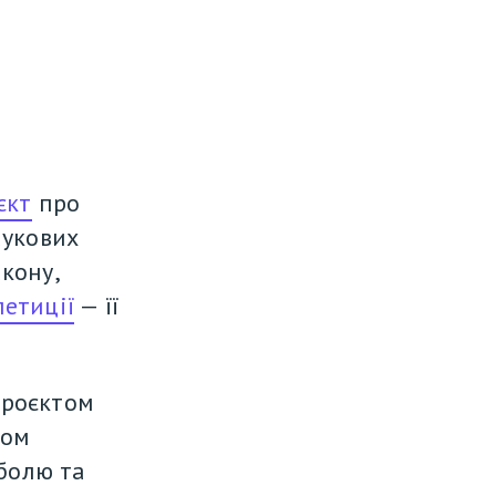
єкт
 про 
укових 
кону, 
петиції
 — її 
роєктом 
ом 
болю та 