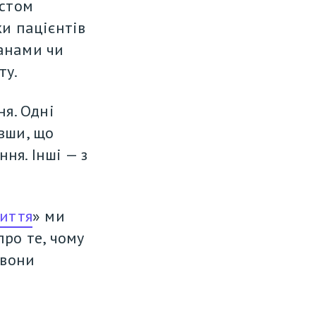
стом 
и пацієнтів 
анами чи 
у. 
я. Одні 
вши, що 
я. Інші — з 
життя
» ми 
ро те, чому 
вони 