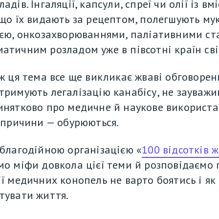
адів. Інгаляції, капсули, спреї чи олії із вмі
 що їх видають за рецептом, полегшують мук
ією, онкозахворюваннями, паліативними ст
атичним розладом уже в півсотні країн світ
 ж ця тема все ще викликає жваві обговоренн
тримують легалізацію канабісу, не зауважи
инятково про медичне й наукове використанн
ї причини — обурюються. 
 благодійною організацією «
100 відсотків 
мо міфи довкола цієї теми й розповідаємо п
ії медичних конопель не варто боятись і як 
тувати життя.