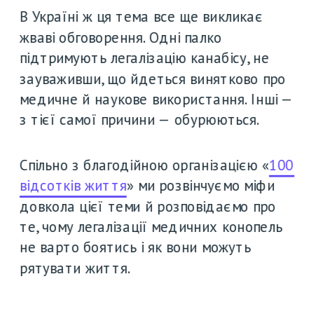
В Україні ж ця тема все ще викликає 
жваві обговорення. Одні палко 
підтримують легалізацію канабісу, не 
зауваживши, що йдеться винятково про 
медичне й наукове використання. Інші — 
з тієї самої причини — обурюються. 
Спільно з благодійною організацією «
100 
відсотків життя
» ми розвінчуємо міфи 
довкола цієї теми й розповідаємо про 
те, чому легалізації медичних конопель 
не варто боятись і як вони можуть 
рятувати життя.