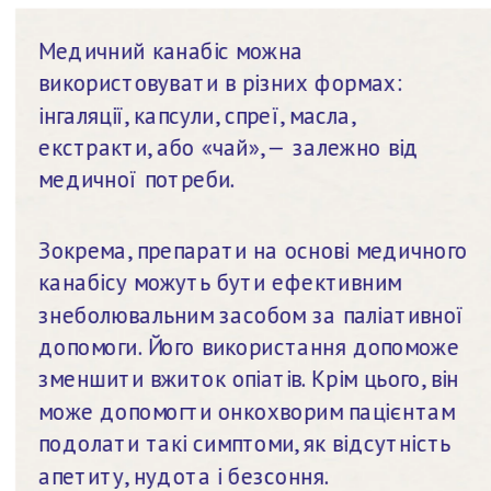
Медичний канабіс можна 
використовувати в різних формах: 
інгаляції, капсули, спреї, масла, 
екстракти, або «чай», — залежно від 
медичної потреби.
Зокрема, препарати на основі медичного 
канабісу можуть бути ефективним 
знеболювальним засобом за паліативної 
допомоги. Його використання допоможе 
зменшити вжиток опіатів. Крім цього, він 
може допомогти онкохворим пацієнтам 
подолати такі симптоми, як відсутність 
апетиту, нудота і безсоння.