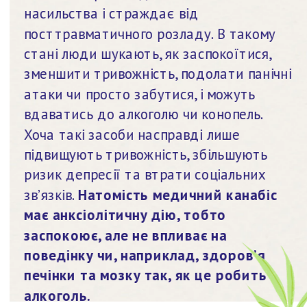
насильства і страждає від 
посттравматичного розладу. В такому 
стані люди шукають, як заспокоїтися, 
зменшити тривожність, подолати панічні 
атаки чи просто забутися, і можуть 
вдаватись до алкоголю чи конопель. 
Хоча такі засоби насправді лише 
підвищують тривожність, збільшують 
ризик депресії та втрати соціальних 
зв’язків. 
Натомість медичний канабіс 
має анксіолітичну дію, тобто 
заспокоює, але не впливає на 
поведінку чи, наприклад, здоров’я 
печінки та мозку так, як це робить 
алкоголь.