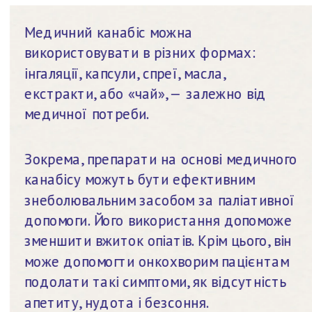
Медичний канабіс можна 
використовувати в різних формах: 
інгаляції, капсули, спреї, масла, 
екстракти, або «чай», — залежно від 
медичної потреби.
Зокрема, препарати на основі медичного 
канабісу можуть бути ефективним 
знеболювальним засобом за паліативної 
допомоги. Його використання допоможе 
зменшити вжиток опіатів. Крім цього, він 
може допомогти онкохворим пацієнтам 
подолати такі симптоми, як відсутність 
апетиту, нудота і безсоння.