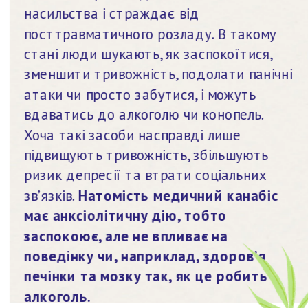
насильства і страждає від 
посттравматичного розладу. В такому 
стані люди шукають, як заспокоїтися, 
зменшити тривожність, подолати панічні 
атаки чи просто забутися, і можуть 
вдаватись до алкоголю чи конопель. 
Хоча такі засоби насправді лише 
підвищують тривожність, збільшують 
ризик депресії та втрати соціальних 
зв’язків. 
Натомість медичний канабіс 
має анксіолітичну дію, тобто 
заспокоює, але не впливає на 
поведінку чи, наприклад, здоров’я 
печінки та мозку так, як це робить 
алкоголь.