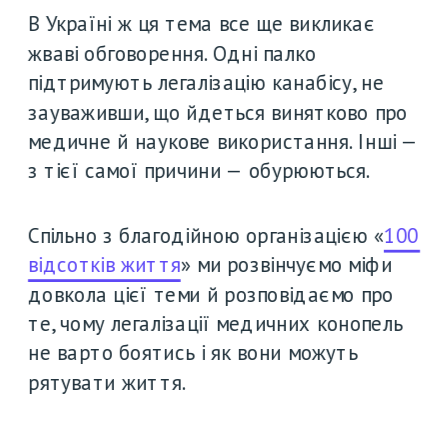
В Україні ж ця тема все ще викликає 
жваві обговорення. Одні палко 
підтримують легалізацію канабісу, не 
зауваживши, що йдеться винятково про 
медичне й наукове використання. Інші — 
з тієї самої причини — обурюються. 
Спільно з благодійною організацією «
100 
відсотків життя
» ми розвінчуємо міфи 
довкола цієї теми й розповідаємо про 
те, чому легалізації медичних конопель 
не варто боятись і як вони можуть 
рятувати життя.